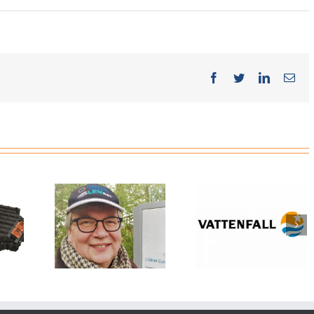
Facebook
Twitter
LinkedIn
E-
Mai
PlugSurfing &
Vattenfall is
Sodetrel Launc
Address –
switching its whole
Partnership to
rope e.V.
car fleet to electric
Enable Cross-Bor
vehicles
EV Charging in
France and Beyo